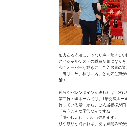
迫力ある衣装に、うなり声・荒々しい
スペシャルゲストの職員が鬼になりきり、
少々オーバーな動きに、ご入居者の皆
「鬼は～外、福は～内」と元気な声が
治！
節分やバレンタインが終われば、次は
第二竹の里ホームでは、1階交流ホー
飾っている最中から、ご入居者様が口
「もうこんな季節なんですね」
「懐かしいね」と話も弾みます。
ひな祭りが終われば、次は満開の桜が