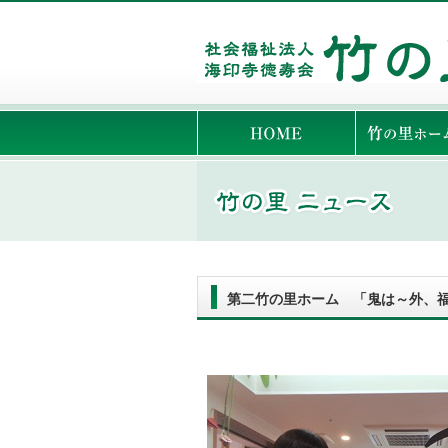
第二竹の里ホーム 「鬼は～外、福は～