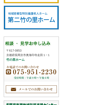
〒617-0853
京都府長岡京市奥海印寺走田１−１
竹の里ホーム