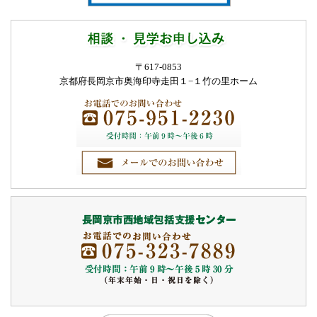
〒617-0853
京都府長岡京市奥海印寺走田１−１
竹の里ホーム