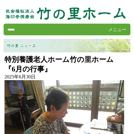
メニュー
竹の里ホームの案内
サービスの案内
特別養護老人ホーム竹の里ホーム
施設の紹介
『6月の行事』
よくある質問
2025年6月30日
求人情報
竹の里ニュース
会報・竹の里ホーム
各種書類
お問い合わせ
第二竹の里ホーム