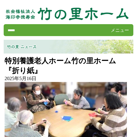
メニュー
竹の里ホームの案内
サービスの案内
特別養護老人ホーム竹の里ホーム
施設の紹介
『折り紙』
よくある質問
2025年5月16日
求人情報
竹の里ニュース
会報・竹の里ホーム
各種書類
お問い合わせ
第二竹の里ホーム