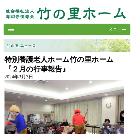
メニュー
竹の里ホームの案内
サービスの案内
特別養護老人ホーム竹の里ホーム
施設の紹介
『２月の行事報告』
よくある質問
2024年3月3日
求人情報
竹の里ニュース
会報・竹の里ホーム
各種書類
お問い合わせ
第二竹の里ホーム