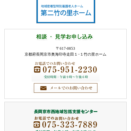
〒617-0853
京都府長岡京市奥海印寺走田１−１
竹の里ホーム